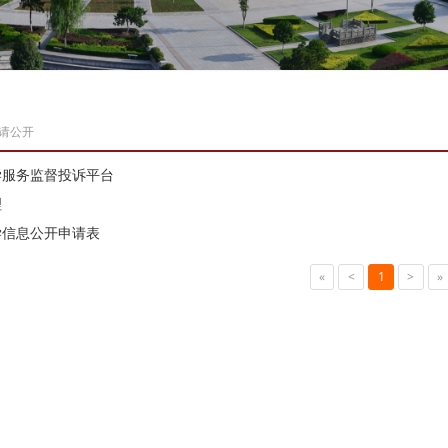
请公开
学服务监督投诉平台
理
学信息公开申请表
«
<
1
>
»